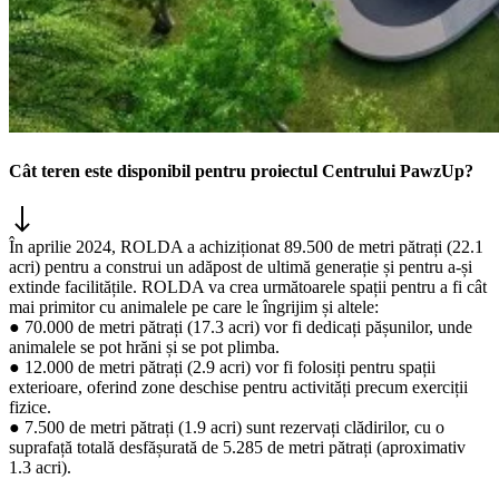
Cât teren este disponibil pentru proiectul Centrului PawzUp?
În aprilie 2024, ROLDA a achiziționat 89.500 de metri pătrați (22.1
acri) pentru a construi un adăpost de ultimă generație și pentru a-și
extinde facilitățile. ROLDA va crea următoarele spații pentru a fi cât
mai primitor cu animalele pe care le îngrijim și altele:
● 70.000 de metri pătrați (17.3 acri) vor fi dedicați pășunilor, unde
animalele se pot hrăni și se pot plimba.
● 12.000 de metri pătrați (2.9 acri) vor fi folosiți pentru spații
exterioare, oferind zone deschise pentru activități precum exerciții
fizice.
● 7.500 de metri pătrați (1.9 acri) sunt rezervați clădirilor, cu o
suprafață totală desfășurată de 5.285 de metri pătrați (aproximativ
1.3 acri).