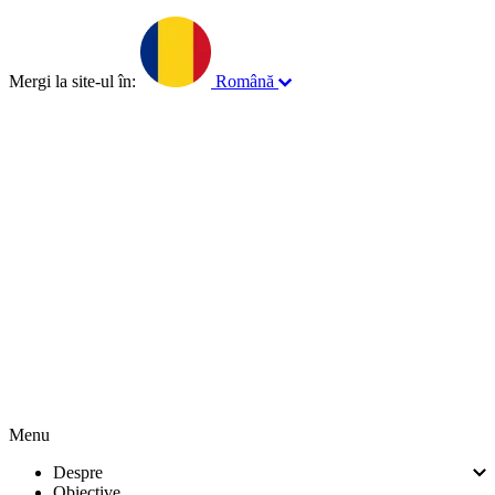
Mergi la site-ul în:
Română
English
Français
Norsk
Menu
Despre
Obiective