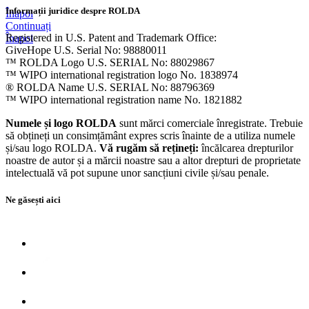
Informații juridice despre ROLDA
Înapoi
Continuați
Registered in U.S. Patent and Trademark Office:
Înapoi
GiveHope U.S. Serial No: 98880011
™ ROLDA Logo U.S. SERIAL No: 88029867
™ WIPO international registration logo No. 1838974
® ROLDA Name U.S. SERIAL No: 88796369
™ WIPO international registration name No. 1821882
Numele și logo ROLDA
sunt mărci comerciale înregistrate. Trebuie
să obțineți un consimțământ expres scris înainte de a utiliza numele
și/sau logo ROLDA.
Vă rugăm să rețineți:
încălcarea drepturilor
noastre de autor și a mărcii noastre sau a altor drepturi de proprietate
intelectuală vă pot supune unor sancțiuni civile și/sau penale.
Ne găsești aici