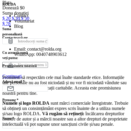
Plata
ROLDA
Donează
$
0
Suma donației
Contact
$
20
$
30
$
50
Voluntariat
$
78
Blog
Suma
personalizată
Contactează-ne
Email: contact@rolda.org
Cu această sumă
WhatsApp: 0040748903612
veți putea:
Promisiunea noastră
Continuați
Promitem să respectăm cele mai înalte standarde etice. Informațiile
Adresă email
*
tale personale nu au fost niciodată și nu vor fi niciodată vândute sau
schimbate cu alte organizații caritabile. Aceasta este promisiunea
noastră pentru tine.
Prenume
*
Numele și logo ROLDA
sunt mărci comerciale înregistrate. Trebuie
să obțineți un consimțământ expres scris înainte de a utiliza numele
și/sau logo ROLDA.
Vă rugăm să rețineți:
încălcarea drepturilor
Nume
noastre de autor și a mărcii noastre sau a altor drepturi de proprietate
*
intelectuală vă pot supune unor sancțiuni civile și/sau penale.