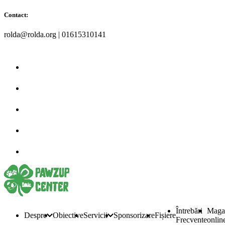
Contact:
rolda@rolda.org | 01615310141
Întrebări
Maga
Despre
Obiective
Servicii
Sponsorizare
Fișiere
Frecvente
onlin