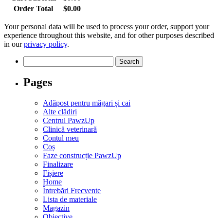
Order Total
$
0.00
Your personal data will be used to process your order, support your
experience throughout this website, and for other purposes described
in our
privacy policy
.
Search
for:
Pages
Adăpost pentru măgari și cai
Alte clădiri
Centrul PawzUp
Clinică veterinară
Contul meu
Coș
Faze construcție PawzUp
Finalizare
Fișiere
Home
Întrebări Frecvente
Lista de materiale
Magazin
Obiective