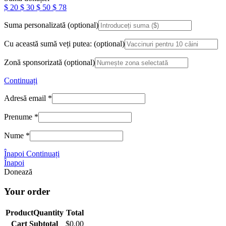
$
20
$
30
$
50
$
78
Suma personalizată
(optional)
Cu această sumă veți putea:
(optional)
Zonă sponsorizată
(optional)
Continuați
Adresă email
*
Prenume
*
Nume
*
Înapoi
Continuați
Înapoi
Donează
Your order
Product
Quantity
Total
Cart Subtotal
$
0.00