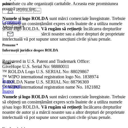
schimbate cu alte organizații caritabile. Aceasta este promisiunea
putea:
noastră pentru tine.
Numele și logo ROLDA
sunt mărci comerciale înregistrate. Trebuie
Continuați
să obțineți un consimțământ expres scris înainte de a utiliza numele
Adresă email
*
și/sau logo ROLDA.
Vă rugăm să rețineți:
încălcarea drepturilor
noastre de autor și a mărcii noastre sau a altor drepturi de proprietate
intelectuală vă pot supune unor sancțiuni civile și/sau penale.
Prenume
*
Informații juridice despre ROLDA
Registered in U.S. Patent and Trademark Office:
Nume
*
GiveHope U.S. Serial No: 98880011
™ ROLDA Logo U.S. SERIAL No: 88029867
™ WIPO international registration logo No. 1838974
Înapoi
® ROLDA Name U.S. SERIAL No: 88796369
Continuați
™ WIPO international registration name No. 1821882
Înapoi
Numele și logo ROLDA
sunt mărci comerciale înregistrate. Trebuie
să obțineți un consimțământ expres scris înainte de a utiliza numele
și/sau logo ROLDA.
Vă rugăm să rețineți:
încălcarea drepturilor
noastre de autor și a mărcii noastre sau a altor drepturi de proprietate
intelectuală vă pot supune unor sancțiuni civile și/sau penale.