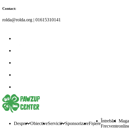
Contact:
rolda@rolda.org | 01615310141
Întrebări
Maga
Despre
Obiective
Servicii
Sponsorizare
Fișiere
Frecvente
onlin