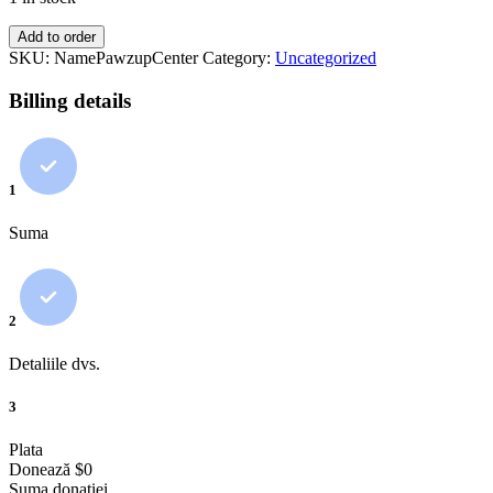
Name
Add to order
the
SKU:
NamePawzupCenter
Category:
Uncategorized
whole
PawzUp
Billing details
Center
quantity
1
Suma
2
Detaliile dvs.
3
Plata
Donează
$
0
Suma donației