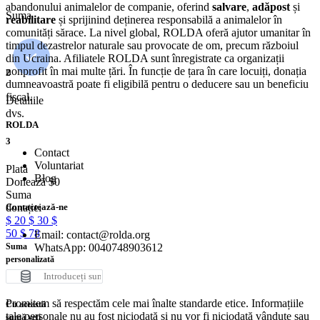
abandonului animalelor de companie, oferind
salvare
,
adăpost
și
Suma
reabilitare
și sprijinind deținerea responsabilă a animalelor în
comunități sărace. La nivel global, ROLDA oferă ajutor umanitar în
timpul dezastrelor naturale sau provocate de om, precum războiul
din Ucraina. Afiliatele ROLDA sunt înregistrate ca organizații
nonprofit în mai multe țări. În funcție de țara în care locuiți, donația
2
dumneavoastră poate fi eligibilă pentru o deducere sau un beneficiu
fiscal.
Detaliile
dvs.
ROLDA
3
Contact
Voluntariat
Plata
Blog
Donează
$
0
Suma
Contactează-ne
donației
$
20
$
30
$
50
$
78
Email: contact@rolda.org
WhatsApp: 0040748903612
Suma
personalizată
Promisiunea noastră
Promitem să respectăm cele mai înalte standarde etice. Informațiile
Cu această
tale personale nu au fost niciodată și nu vor fi niciodată vândute sau
sumă veți