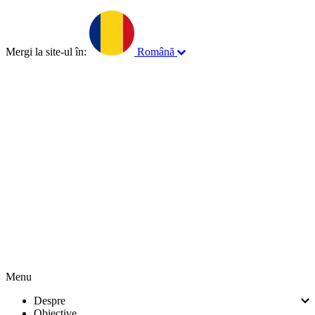
Mergi la site-ul în:
Română
English
Français
Norsk
Menu
Despre
Obiective