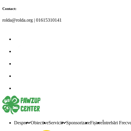
Contact:
rolda@rolda.org | 01615310141
Despre
Obiective
Servicii
Sponsorizare
Fișiere
Întrebări Frecv