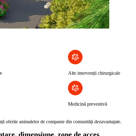
re
Alte intervenții chirurgicale
Medicină preventivă
gență oferite animalelor de companie din comunități dezavantajate.
ntare, dimensiune, zone de acces