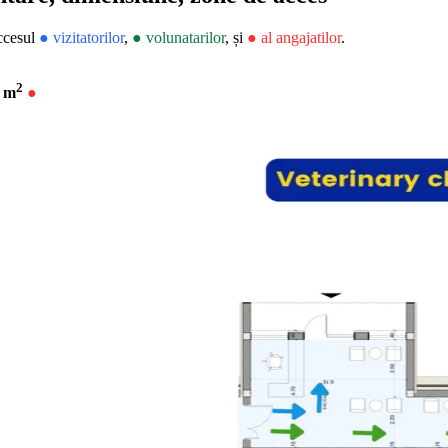
accesul
● vizitatorilor
,
● volunatarilor
, și
● al angajatilor
.
2
5 m
●