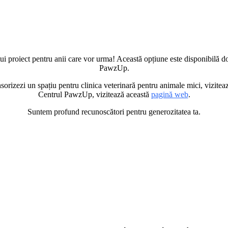
ui proiect pentru anii care vor urma! Această opțiune este disponibilă do
PawzUp.
orizezi un spațiu pentru clinica veterinară pentru animale mici, vizitea
Centrul PawzUp, vizitează această
pagină web
.
Suntem profund recunoscători pentru generozitatea ta.