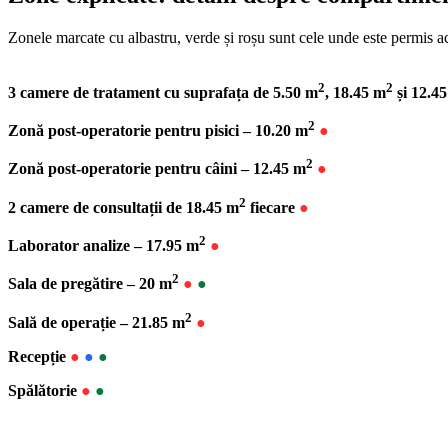
Zonele marcate cu albastru, verde și roșu sunt cele unde este permis 
2
2
3 camere de tratament cu suprafața de 5.50 m
, 18.45 m
și 12.4
2
Zonă post-operatorie pentru pisici – 10.20 m
●
2
Zonă post-operatorie pentru câini – 12.45 m
●
2
2 camere de consultații de 18.45 m
fiecare
●
2
Laborator analize – 17.95 m
●
2
Sala de pregătire – 20 m
●
●
2
Sală de operație – 21.85 m
●
Recepție
●
●
●
Spălătorie
●
●