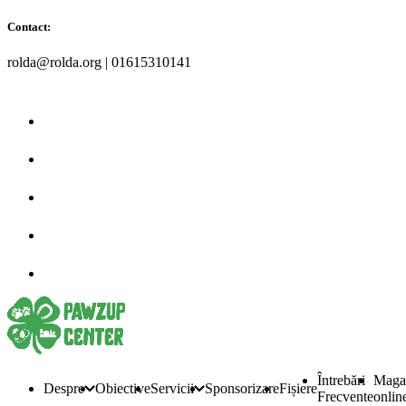
Contact:
rolda@rolda.org | 01615310141
Întrebări
Maga
Despre
Obiective
Servicii
Sponsorizare
Fișiere
Frecvente
onlin