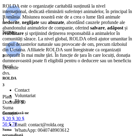
ROLDA este o organizație caritabilă susținută la nivel
internațional, dedicată eliminării suferinței animalelor, în principal în
România. Misiunea noastră este de a crea o lume fără animale
1
nedorite
,
neglijate
sau
abuzate
, abordând cauzele profunde ale
abandonului animalelor de companie, oferind
salvare
,
adăpost
și
Suma
reabilitare
și sprijinind deținerea responsabilă a animalelor în
comunități sărace. La nivel global, ROLDA oferă ajutor umanitar în
timpul dezastrelor naturale sau provocate de om, precum războiul
din Ucraina. Afiliatele ROLDA sunt înregistrate ca organizații
nonprofit în mai multe țări. În funcție de țara în care locuiți, donația
2
dumneavoastră poate fi eligibilă pentru o deducere sau un beneficiu
fiscal.
Detaliile
dvs.
ROLDA
3
Contact
Voluntariat
Plata
Blog
Donează
$
0
Suma
Contactează-ne
donației
$
20
$
30
$
50
$
78
Email: contact@rolda.org
WhatsApp: 0040748903612
Suma
personalizată