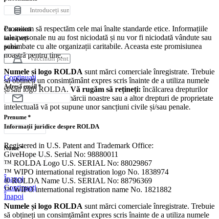
Promisiunea noastră
Promitem să respectăm cele mai înalte standarde etice. Informațiile
Cu această
tale personale nu au fost niciodată și nu vor fi niciodată vândute sau
sumă veți
schimbate cu alte organizații caritabile. Aceasta este promisiunea
putea:
noastră pentru tine.
Numele și logo ROLDA
sunt mărci comerciale înregistrate. Trebuie
Continuați
să obțineți un consimțământ expres scris înainte de a utiliza numele
Adresă email
*
și/sau logo ROLDA.
Vă rugăm să rețineți:
încălcarea drepturilor
noastre de autor și a mărcii noastre sau a altor drepturi de proprietate
intelectuală vă pot supune unor sancțiuni civile și/sau penale.
Prenume
*
Informații juridice despre ROLDA
Registered in U.S. Patent and Trademark Office:
Nume
*
GiveHope U.S. Serial No: 98880011
™ ROLDA Logo U.S. SERIAL No: 88029867
™ WIPO international registration logo No. 1838974
Înapoi
® ROLDA Name U.S. SERIAL No: 88796369
Continuați
™ WIPO international registration name No. 1821882
Înapoi
Numele și logo ROLDA
sunt mărci comerciale înregistrate. Trebuie
să obțineți un consimțământ expres scris înainte de a utiliza numele