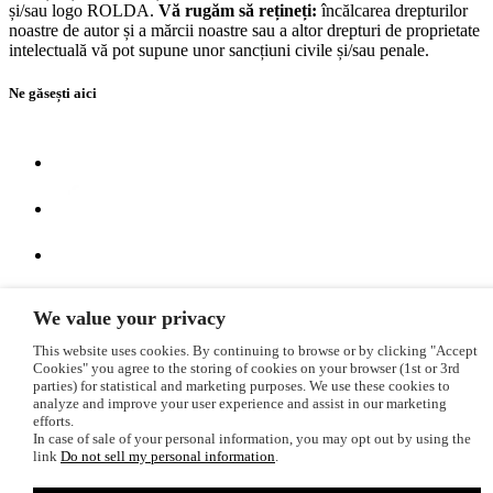
și/sau logo ROLDA.
Vă rugăm să rețineți:
încălcarea drepturilor
noastre de autor și a mărcii noastre sau a altor drepturi de proprietate
intelectuală vă pot supune unor sancțiuni civile și/sau penale.
Ne găsești aici
We value your privacy
This website uses cookies. By continuing to browse or by clicking "Accept
Cookies" you agree to the storing of cookies on your browser (1st or 3rd
Protecția datelor
parties) for statistical and marketing purposes. We use these cookies to
analyze and improve your user experience and assist in our marketing
Termeni şi condiţii
efforts.
In case of sale of your personal information, you may opt out by using the
© 2006-2026 ROLDA Toate drepturile rezervate
link
Do not sell my personal information
.