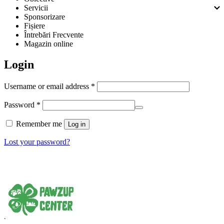
Servicii
Sponsorizare
Fișiere
Întrebări Frecvente
Magazin online
Login
Required
Username or email address
*
Required
Password
*
Remember me
Log in
Lost your password?