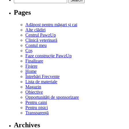
for:
Pages
Adăpost pentru măgari și cai
Alte clădiri
Centrul PawzUp
Clinică veterinară
Contul meu
Coș
Faze construcție PawzUp
Finalizare
Fișiere
Home
Întrebări Frecvente
Lista de materiale
Magazin
Obiective
Opportunități de sponsorizare
Pentru caini
Pentru pisici
Transparență
Archives