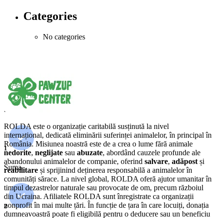
Categories
No categories
ROLDA este o organizație caritabilă susținută la nivel
internațional, dedicată eliminării suferinței animalelor, în principal în
România. Misiunea noastră este de a crea o lume fără animale
1
nedorite
,
neglijate
sau
abuzate
, abordând cauzele profunde ale
abandonului animalelor de companie, oferind
salvare
,
adăpost
și
Suma
reabilitare
și sprijinind deținerea responsabilă a animalelor în
comunități sărace. La nivel global, ROLDA oferă ajutor umanitar în
timpul dezastrelor naturale sau provocate de om, precum războiul
din Ucraina. Afiliatele ROLDA sunt înregistrate ca organizații
nonprofit în mai multe țări. În funcție de țara în care locuiți, donația
2
dumneavoastră poate fi eligibilă pentru o deducere sau un beneficiu