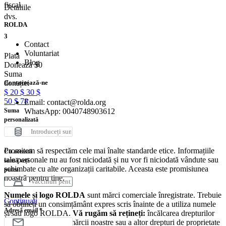
fiscal.
Detaliile
dvs.
ROLDA
3
Contact
Voluntariat
Plata
Blog
Donează
$
0
Suma
Contactează-ne
donației
$
20
$
30
$
50
$
78
Email: contact@rolda.org
WhatsApp: 0040748903612
Suma
personalizată
Promisiunea noastră
Promitem să respectăm cele mai înalte standarde etice. Informațiile
Cu această
tale personale nu au fost niciodată și nu vor fi niciodată vândute sau
sumă veți
schimbate cu alte organizații caritabile. Aceasta este promisiunea
putea:
noastră pentru tine.
Numele și logo ROLDA
sunt mărci comerciale înregistrate. Trebuie
Continuați
să obțineți un consimțământ expres scris înainte de a utiliza numele
Adresă email
*
și/sau logo ROLDA.
Vă rugăm să rețineți:
încălcarea drepturilor
noastre de autor și a mărcii noastre sau a altor drepturi de proprietate