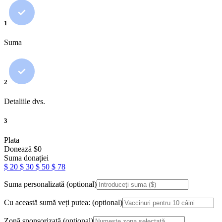
1
Suma
2
Detaliile dvs.
3
Plata
Donează
$
0
Suma donației
$
20
$
30
$
50
$
78
Suma personalizată
(optional)
Cu această sumă veți putea:
(optional)
Zonă sponsorizată
(optional)