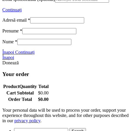
Continuați
Adresă email
*
Prenume
*
Nume
*
Înapoi
Continuați
Înapoi
Donează
Your order
Product
Quantity
Total
Cart Subtotal
$
0.00
Order Total
$
0.00
Your personal data will be used to process your order, support your
experience throughout this website, and for other purposes described
in our
privacy policy
.
Search