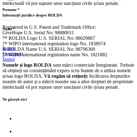
intelectuală vă pot supune unor sancțiuni civile și/sau penale.
Prenume
*
Informații juridice despre ROLDA
Registered in U.S. Patent and Trademark Office:
Nume
*
GiveHope U.S. Serial No: 98880011
™ ROLDA Logo U.S. SERIAL No: 88029867
™ WIPO international registration logo No. 1838974
Înapoi
® ROLDA Name U.S. SERIAL No: 88796369
Continuați
™ WIPO international registration name No. 1821882
Înapoi
Numele și logo ROLDA
sunt mărci comerciale înregistrate. Trebuie
să obțineți un consimțământ expres scris înainte de a utiliza numele
și/sau logo ROLDA.
Vă rugăm să rețineți:
încălcarea drepturilor
noastre de autor și a mărcii noastre sau a altor drepturi de proprietate
intelectuală vă pot supune unor sancțiuni civile și/sau penale.
Ne găsești aici