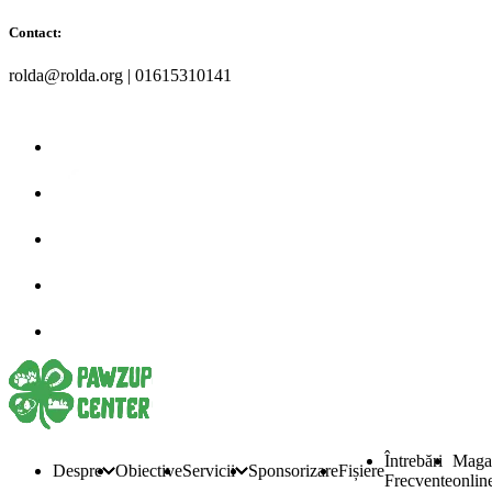
Contact:
rolda@rolda.org | 01615310141
Întrebări
Maga
Despre
Obiective
Servicii
Sponsorizare
Fișiere
Frecvente
onlin