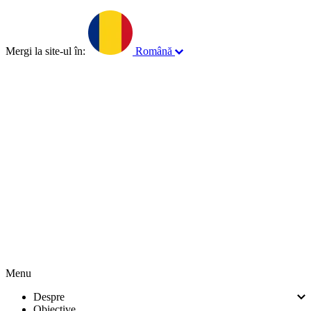
Mergi la site-ul în:
Română
English
Français
Norsk
Menu
Despre
Obiective